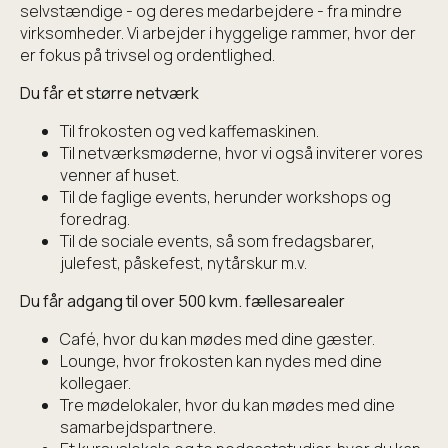
selvstændige - og deres medarbejdere - fra mindre
virksomheder. Vi arbejder i hyggelige rammer, hvor der
er fokus på trivsel og ordentlighed.
Du får et større netværk
Til frokosten og ved kaffemaskinen.
Til netværksmøderne, hvor vi også inviterer vores
venner af huset.
Til de faglige events, herunder workshops og
foredrag.
Til de sociale events, så som fredagsbarer,
julefest, påskefest, nytårskur m.v.
Du får adgang til over 500 kvm. fællesarealer
Café, hvor du kan mødes med dine gæster.
Lounge, hvor frokosten kan nydes med dine
kollegaer.
Tre mødelokaler, hvor du kan mødes med dine
samarbejdspartnere.