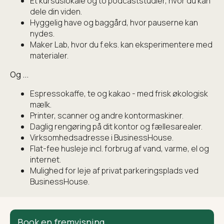
Et kursuslokale og to podcaststudier, hvor du kan
dele din viden.
Hyggelig have og baggård, hvor pauserne kan
nydes.
Maker Lab, hvor du f.eks. kan eksperimentere med
materialer.
Og ...
Espressokaffe, te og kakao - med frisk økologisk
mælk.
Printer, scanner og andre kontormaskiner.
Daglig rengøring på dit kontor og fællesarealer.
Virksomhedsadresse i BusinessHouse.
Flat-fee husleje incl. forbrug af vand, varme, el og
internet.
Mulighed for leje af privat parkeringsplads ved
BusinessHouse.
Book en fremvisning