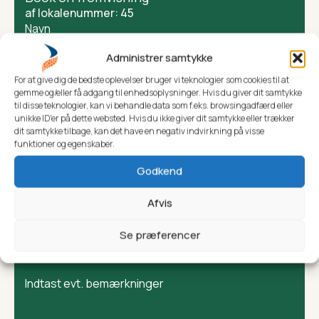
af lokalenummer: 45
Navn
*
Administrer samtykke
Telefonnummer
For at give dig de bedste oplevelser bruger vi teknologier som cookies til at
gemme og/eller få adgang til enhedsoplysninger. Hvis du giver dit samtykke
til disse teknologier, kan vi behandle data som f.eks. browsingadfærd eller
Email
unikke ID'er på dette websted. Hvis du ikke giver dit samtykke eller trækker
*
dit samtykke tilbage, kan det have en negativ indvirkning på visse
funktioner og egenskaber.
Ønsket dato for fremvisning
*
Godkend
Afvis
Tidspunkt mellem 8.00 - 16.00
Se præferencer
Eventuelle
kommentarer