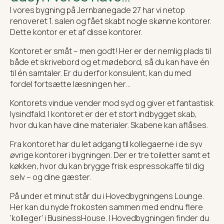
I vores bygning på Jernbanegade 27 har vi netop
renoveret 1. salen og fået skabt nogle skønne kontorer.
Dette kontor er et af disse kontorer.
Kontoret er småt – men godt! Her er der nemlig plads til
både et skrivebord og et mødebord, så du kan have én
til én samtaler. Er du derfor konsulent, kan du med
fordel fortsætte læsningen her…
Kontorets vindue vender mod syd og giver et fantastisk
lysindfald. I kontoret er der et stort indbygget skab,
hvor du kan have dine materialer. Skabene kan aflåses.
Fra kontoret har du let adgang til kollegaerne i de syv
øvrige kontorer i bygningen. Der er tre toiletter samt et
køkken, hvor du kan brygge frisk espressokaffe til dig
selv – og dine gæster.
På under et minut står du i Hovedbygningens Lounge.
Her kan du nyde frokosten sammen med endnu flere
‘kolleger’ i BusinessHouse. I Hovedbygningen finder du