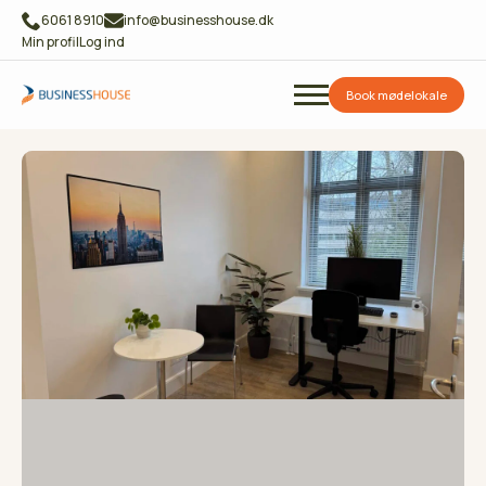
6061 8910
info@businesshouse.dk
Min profil
Log ind
Book mødelokale