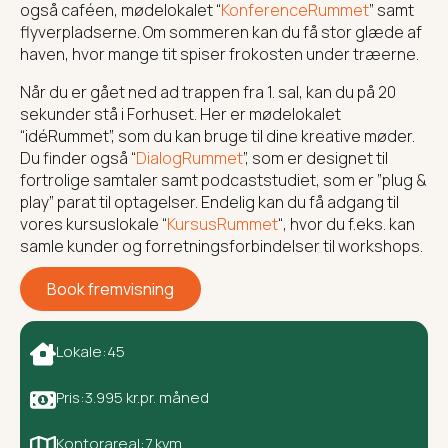
også caféen, mødelokalet “
KonferenceRummet
” samt
flyverpladserne. Om sommeren kan du få stor glæde af
haven, hvor mange tit spiser frokosten under træerne.
Når du er gået ned ad trappen fra 1. sal, kan du på 20
sekunder stå i Forhuset. Her er mødelokalet
“idéRummet”, som du kan bruge til dine kreative møder.
Du finder også “
DialogRummet
”, som er designet til
fortrolige samtaler samt podcaststudiet, som er ”plug &
play” parat til optagelser. Endelig kan du få adgang til
vores kursuslokale “
KursusRummet
“, hvor du f.eks. kan
samle kunder og forretningsforbindelser til workshops.
Book fremvisning
Lokale:
45
Pris:
3.995 kr.
pr. måned
Kontorareal:
7 kvm