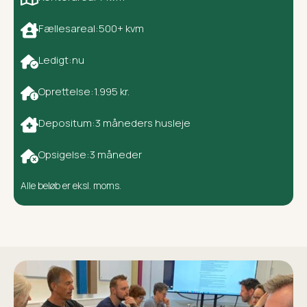
Fællesareal:
500+ kvm
Ledigt:
nu
Oprettelse:
1.995 kr.
Depositum:
3 måneders husleje
Opsigelse:
3 måneder
Alle beløb er eksl. moms.