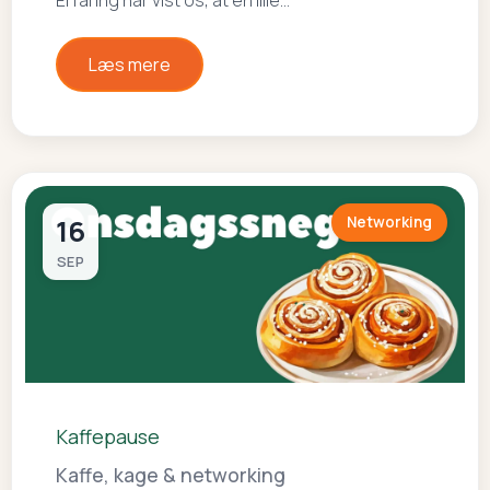
Erfaring har vist os, at en lille…
Læs mere
16
Networking
SEP
Kaffepause
Kaffe, kage & networking