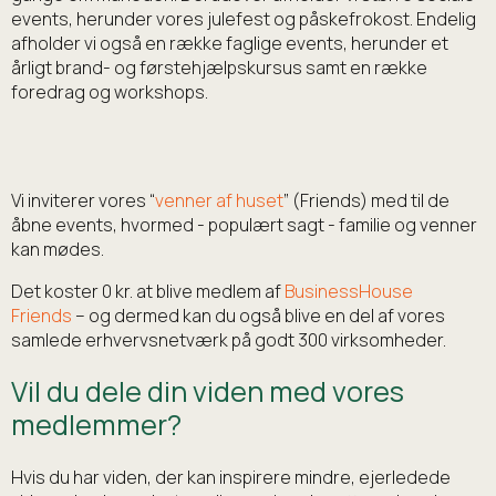
events, herunder vores julefest og påskefrokost. Endelig
afholder vi også en række faglige events, herunder et
årligt brand- og førstehjælpskursus samt en række
foredrag og workshops.
Vi inviterer vores “
venner af huset
” (Friends) med til de
åbne events, hvormed - populært sagt - familie og venner
kan mødes.
Det koster 0 kr. at blive medlem af
BusinessHouse
Friends
– og dermed kan du også blive en del af vores
samlede erhvervsnetværk på godt 300 virksomheder.
Vil du dele din viden med vores
medlemmer?
Hvis du har viden, der kan inspirere mindre, ejerledede