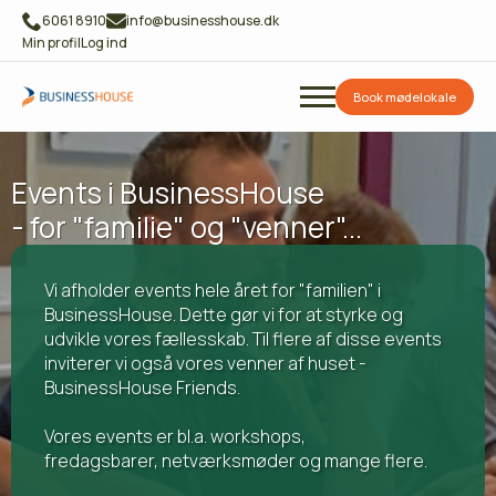
6061 8910
info@businesshouse.dk
Min profil
Log ind
Book mødelokale
Events i BusinessHouse
- for "familie" og "venner"...
Vi afholder events hele året for "familien" i
BusinessHouse. Dette gør vi for at styrke og
udvikle vores fællesskab. Til flere af disse events
inviterer vi også vores venner af huset -
BusinessHouse Friends.
Vores events er bl.a.
workshops,
fredagsbarer,
netværksmøder
og mange flere.