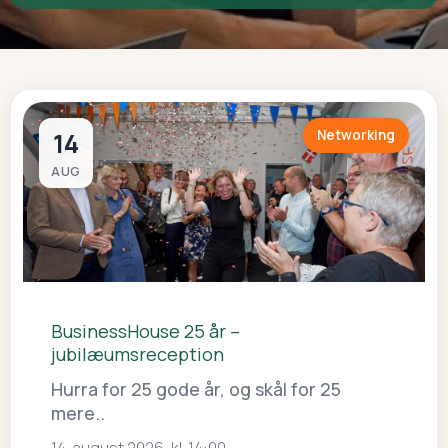
14
Networking
AUG
BusinessHouse 25 år –
jubilæumsreception
Hurra for 25 gode år, og skål for 25
mere..
14. august 2026, kl. 14:00