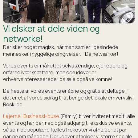
Vi elsker at dele viden og
networke!
Der sker noget magisk, når man samler ligesindede
mennesker i hyggelige omgivelser. - De netværker!
Vores events er målrettet selvstændige, ejerledere og
erfarne iværksættere, men derudover er
erhvervsinteresserede ildsjæle også velkomne!
De fleste af vores events er åbne og gratis at deltage i -
det er et af vores bidrag til at berige det lokale erhvervsliv i
Roskilde.
Lejerne i BusinessHouse
(Family) bliver inviteret med til
alle
events og har dermed også adgang til eksklusive events,
så som de populære fælles frokoster vi afholder et par
gange om måneden. Derudover afholder vi større sociale