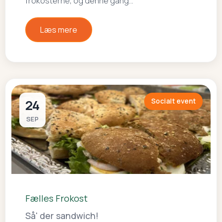
frokosterne, og denne gang…
Læs mere
24
Socialt event
SEP
Fælles Frokost
Så' der sandwich!