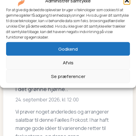
Administrer samtykke
For at give dig de bedste oplevelser bruger vi teknologier som cookies til at
gemme og/eller få adgang til enhedsoplysninger. Hvis du giver dit samtykke
24
Socialt event
til disse teknologier, kan vi behandle data som f.eks. browsingadfærd eller
unikke ID'er på dette websted. Hvis du ikke giver dit samtykke eller trækker
SEP
dit samtykke tilbage, kan det have en negativ indvirkning på visse
funktioner og egenskaber.
Godkend
Afvis
Se præferencer
Fælles Frokost
I det grønne hjørne..
24. september 2026, kl. 12:00
Vi prøver noget anderledes og arrangerer
salatbar til denne Fælles Frokost. I har haft
mange gode idéer til varierende retter til