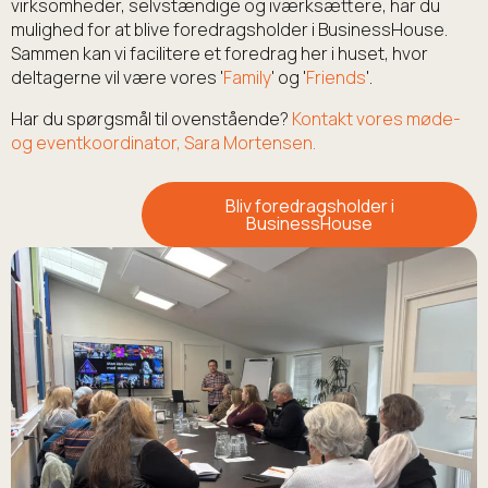
virksomheder, selvstændige og iværksættere, har du
mulighed for at blive foredragsholder i BusinessHouse.
Sammen kan vi facilitere et foredrag her i huset, hvor
deltagerne vil være vores '
Family
' og '
Friends
'.
Har du spørgsmål til ovenstående?
Kontakt vores møde-
og eventkoordinator, Sara Mortensen.
Bliv foredragsholder i
BusinessHouse