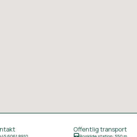
ntakt
Offentlig transport
+45 6061 8910
Roskilde station: 550 m.