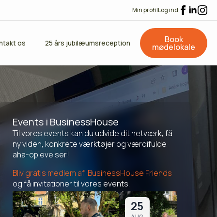
Min profil
Log ind
Book
ntakt os
25 års jubilæumsreception
mødelokale
Events i BusinessHouse
Til vores events kan du udvide dit netværk, få
ny viden, konkrete værktøjer og værdifulde
aha-oplevelser!
Bliv gratis medlem af BusinessHouse Friends
og få invitationer til vores events.
25
AUG