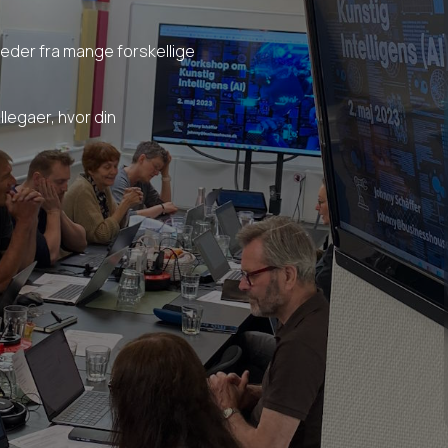
heder fra mange forskellige
legaer, hvor din
BusinessHouse 25 år –
Sommer
jubilæumsreception
14. august 2
14. august 2026 kl 14:00
Årets sommer
sædvanlige, 
Den 1. februar 2001 fik Johnny overdraget
jubilæumsre
nøglerne til de 300 kvm. på førstesalen i
se frem til 
Jernbanegade 23. Det blev starten på
lækker mad, 
BusinessHouse – der var nemlig lidt mere plads på
løbet af so
førstesalen end han selv havde brug for til sit
daværende…