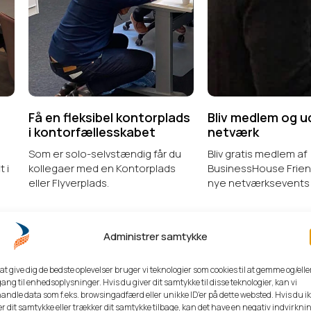
 en fleksibel kontorplads
Bliv medlem og udvid dit
kontorfællesskabet
netværk
 er solo-selvstændig får du
Bliv gratis medlem af
legaer med en Kontorplads
BusinessHouse Friends og kom 
er Flyverplads.
nye netværksevents hver mån
Administrer samtykke
 at give dig de bedste oplevelser bruger vi teknologier som cookies til at gemme og/elle
ang til enhedsoplysninger. Hvis du giver dit samtykke til disse teknologier, kan vi
r vælger virksomheder Busines
andle data som f.eks. browsingadfærd eller unikke ID'er på dette websted. Hvis du i
er dit samtykke eller trækker dit samtykke tilbage, kan det have en negativ indvirkni