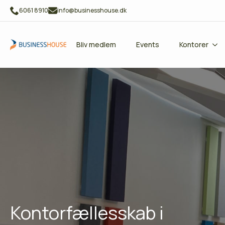
6061 8910
info@businesshouse.dk
Bliv medlem
Events
Kontorer
Kontorfællesskab i
16
SEP