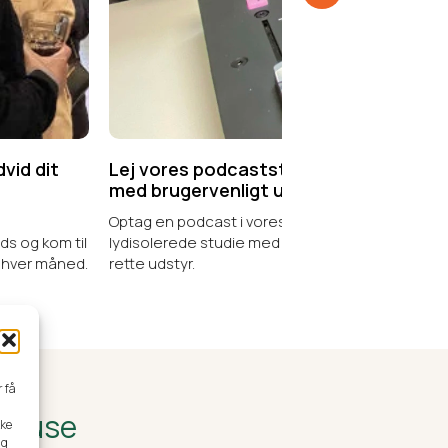
Lej vores podcaststudie
Book vores kursu
med brugervenligt udstyr
dit dagskursus
Optag en podcast i vores
Hold kurser og works
til
lydisolerede studie med det helt
vores store kursuslo
ed.
rette udstyr.
r få
sHouse
kke
ng