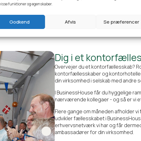
visse funktioner og egenskaber.
Godkend
Afvis
Se præferencer
Dig i et kontorfæll
Overvejer du et kontorfællesskab? Ro
kontorfællesskaber og kontorhoteller
din virksomhed i selskab med andre 
I BusinessHouse får du hyggelige ram
nærværende kollegaer - og så er vi et
Flere gange om måneden afholder vi f
udvikler fællesskabet i BusinessHouse
erhvervsnetværk vi har og får derme
ambassadører for din virksomhed.