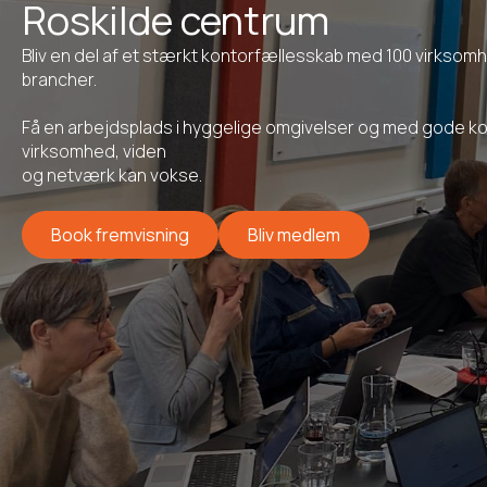
Roskilde centrum
Bliv en del af et stærkt kontorfællesskab med 100 virksom
brancher.
Få en arbejdsplads i hyggelige omgivelser og med gode kol
virksomhed, viden
Kaffepause
og netværk kan vokse.
16. september 2026 kl 14:00
Book fremvisning
Bliv medlem
ov frokost, hvor
Så er der kaffepause! Vi mødes til en kop
i bingo! Erfaring
friskbrygget kaffe, the eller kakao – og en
e ikke skader, og
onsdagssnegl kl. 14.00 i BusinessHouse. Der er
 huset. Derfor
ingen dagsorden, så du kan forvente et uformelt
og hyggeligt møde i en god og afslappet…