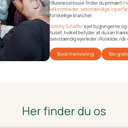
I BusinessHouse finder du primært
mi
virksomheder, selvstændige og erfa
forskellige brancher.
Johnny Schäffer
ejer bygningerne og e
huset, hvilket betyder at du kan træ
selvstændig ejerleder i Roskilde, når d
Vi kan ikke feste hver dag, me
Book fremvisning
Bliv grat
Her finder du os