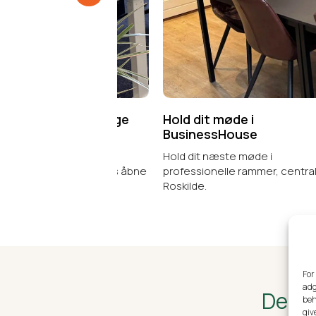
tor i hyggelige
Hold dit møde i
Få
r
BusinessHouse
i 
dsplads hos os
Hold dit næste møde i
Som
tor eller i vores åbne
professionelle rammer, centralt i
kol
Roskilde.
ell
For
adg
Derfo
beh
giv