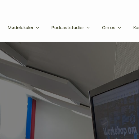
Mødelokaler
Podcaststudier
Om os
Ko
14
14
AUG
AUG