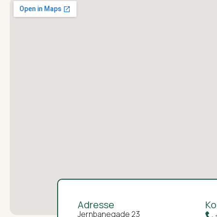
Adresse
Ko
Jernbanegade 23