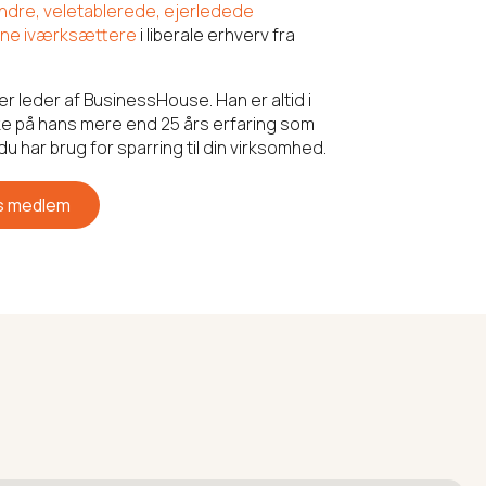
ndre, veletablerede, ejerledede
rne iværksættere
i liberale erhverv fra
r leder af BusinessHouse. Han er altid i
kke på hans mere end 25 års erfaring som
u har brug for sparring til din virksomhed.
n frokosten spiser vi sammen - og det er altid
hyggeligt!
is medlem