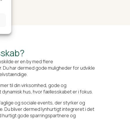
esskab?
skilde er en by med flere
. Du har dermed gode muligheder for udvikle
selvstændige.
mer til din virksomhed, gode og
 dynamisk hus, hvor fællesskabet er i fokus.
aglige og sociale events, der styrker og
. Du bliver dermed lynhurtigt integreret i det
d hurtigt gode sparringspartnere og