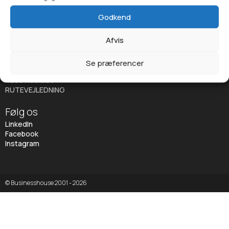
Kontakt
Godkend
info@businesshouse.dk
Tlf: +45 6061 8910
Afvis
Adresse
Se præferencer
Jernbanegade 23
4000 Roskilde
RUTEVEJLEDNING
Følg os
LinkedIn
Facebook
Instagram
© Businesshouse 2001 - 2026