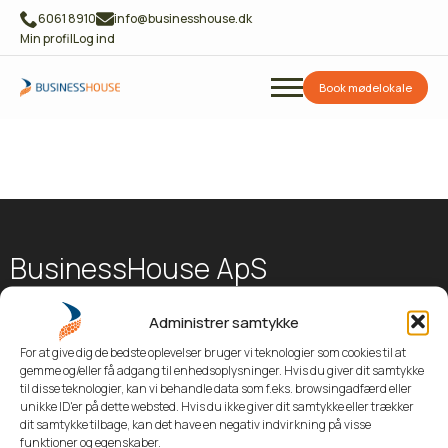
6061 8910
info@businesshouse.dk
Min profil
Log ind
Book mødelokale
BusinessHouse ApS
Kontorfællesskab i
Administrer samtykke
Roskilde centrum
For at give dig de bedste oplevelser bruger vi teknologier som cookies til at
Kontorlokaler
gemme og/eller få adgang til enhedsoplysninger. Hvis du giver dit samtykke
til disse teknologier, kan vi behandle data som f.eks. browsingadfærd eller
Mødelokaler
unikke ID'er på dette websted. Hvis du ikke giver dit samtykke eller trækker
Om BusinessHouse
dit samtykke tilbage, kan det have en negativ indvirkning på visse
funktioner og egenskaber.
Parkering