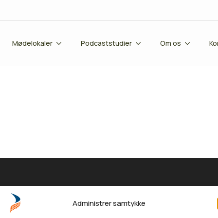
Mødelokaler
Podcaststudier
Om os
Ko
Kontorlokaler
Mødelokaler
Administrer samtykke
Kontakt
Adresse