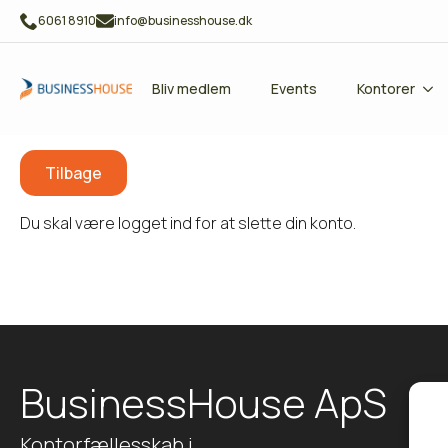
6061 8910
info@businesshouse.dk
Bliv medlem
Events
Kontorer
Tilbage
Du skal være logget ind for at slette din konto.
BusinessHouse ApS
Kontorfællesskab i