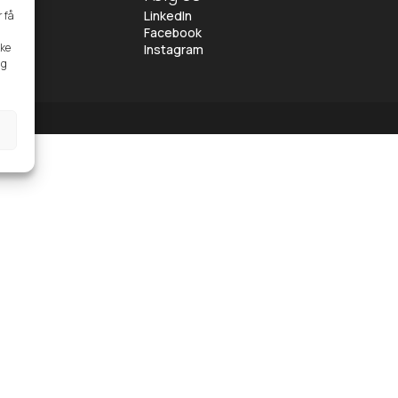
23
LinkedIn
r få
Facebook
kke
NG
Instagram
ng