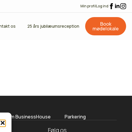
Min profil
Log ind
Book
ntakt os
25 års jubilæumsreception
mødelokale
Om BusinessHouse
Parkering
Følg os