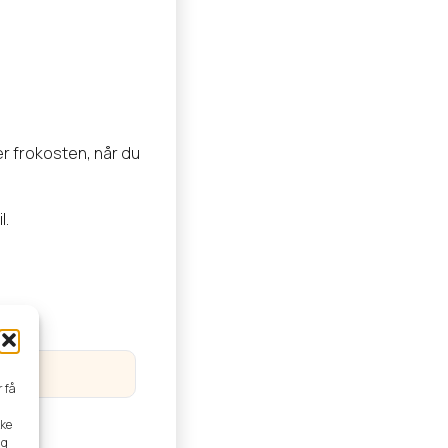
r frokosten, når du
l.
r få
kke
ng