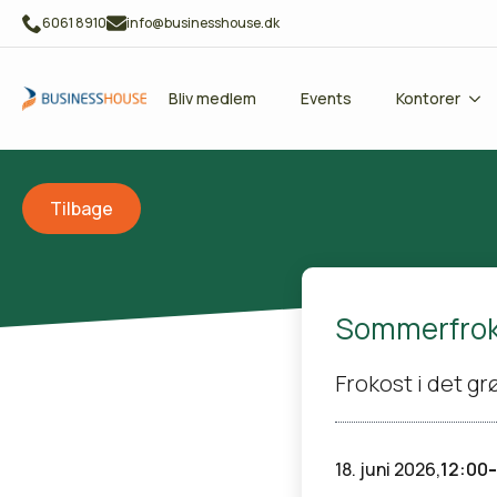
6061 8910
info@businesshouse.dk
Bliv medlem
Events
Kontorer
Tilbage
Sommerfroko
Frokost i det gr
-
18. juni 2026,
12:00