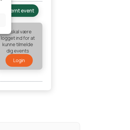
Internt event
Du skal være
logget ind for at
kunne tilmelde
dig events
Login