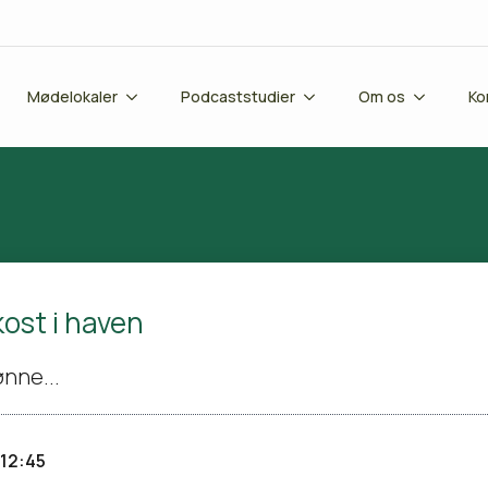
Mødelokaler
Podcaststudier
Om os
Ko
st i haven
ønne...
12:45