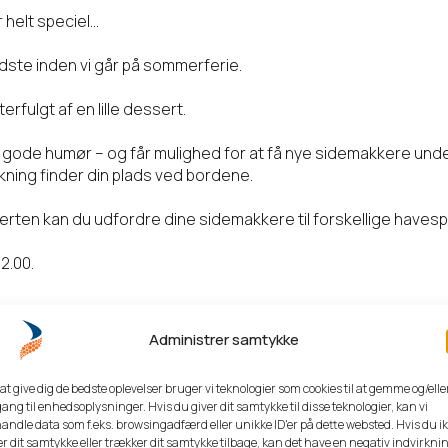
 helt speciel…
idste inden vi går på sommerferie.
terfulgt af en lille dessert.
 gode humør – og får mulighed for at få nye sidemakkere unde
kning finder din plads ved bordene.
rten kan du udfordre dine sidemakkere til forskellige havespi
12.00.
Administrer samtykke
House Family
 at give dig de bedste oplevelser bruger vi teknologier som cookies til at gemme og/elle
ang til enhedsoplysninger. Hvis du giver dit samtykke til disse teknologier, kan vi
andle data som f.eks. browsingadfærd eller unikke ID'er på dette websted. Hvis du i
er dit samtykke eller trækker dit samtykke tilbage, kan det have en negativ indvirkni