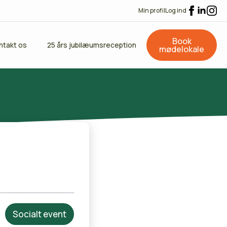
Min profil
Log ind
Book
ntakt os
25 års jubilæumsreception
mødelokale
Socialt event