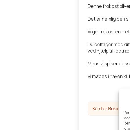
Denne frokost bliver
Det er nemlig den s
Vi gi’r frokosten – ef
Du deltager med dit
ved hjælp af lodtræ
Mens vi spiser desse
Vi mødes i haven kl. 
Kun for Business
For
adg
beh
giv