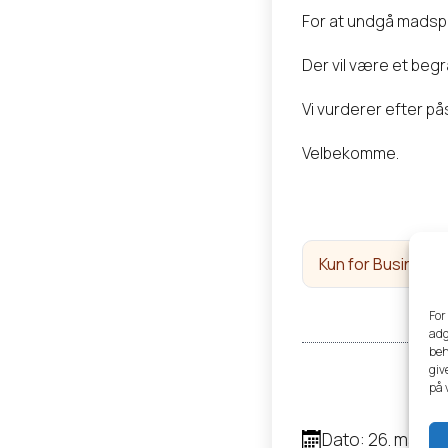
For at undgå madspi
Der vil være et begr
Vi vurderer efter p
Velbekomme.
Kun for Business
For
adg
beh
giv
på 
Dato: 26. marts