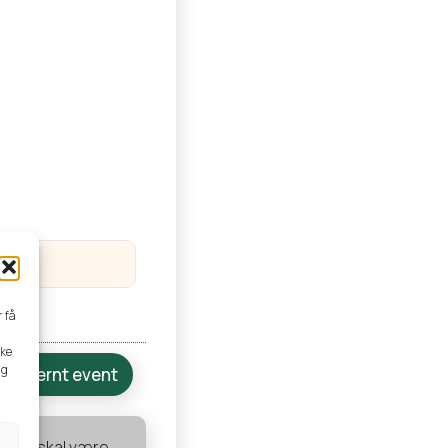
r få
kke
ng
Internt event
Du skal være