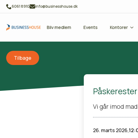
6061 8910
info@businesshouse.dk
Bliv medlem
Events
Kontorer
Tilbage
Påskereste
Vi går imod mads
26. marts 2026,
12: