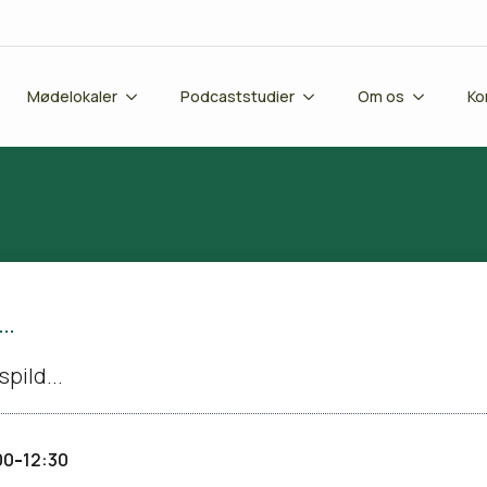
Mødelokaler
Podcaststudier
Om os
Ko
r…
pild...
-
00
12:30