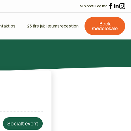
Min profil
Log ind
Book
ntakt os
25 års jubilæumsreception
mødelokale
Socialt event