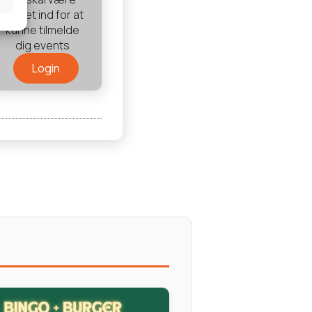
logget ind for at
kunne tilmelde
dig events
Login