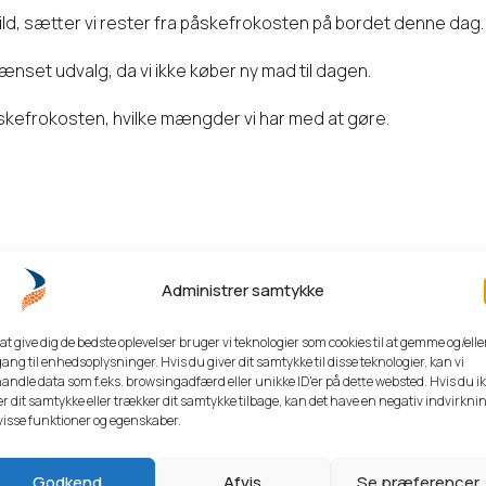
ld, sætter vi rester fra påskefrokosten på bordet denne dag.
ænset udvalg, da vi ikke køber ny mad til dagen.
åskefrokosten, hvilke mængder vi har med at gøre.
House Family
Administrer samtykke
 at give dig de bedste oplevelser bruger vi teknologier som cookies til at gemme og/elle
ang til enhedsoplysninger. Hvis du giver dit samtykke til disse teknologier, kan vi
andle data som f.eks. browsingadfærd eller unikke ID'er på dette websted. Hvis du i
er dit samtykke eller trækker dit samtykke tilbage, kan det have en negativ indvirkni
visse funktioner og egenskaber.
 2026
Godkend
Afvis
Se præferencer