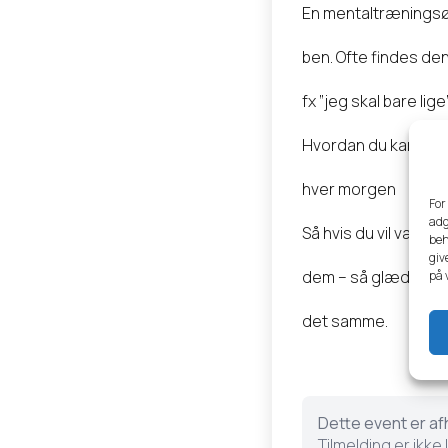
En mentaltræningsø
ben. Ofte findes de
fx ”jeg skal bare lige
Hvordan du kan arbe
hver morgen
For
adg
Så hvis du vil være 
beh
giv
dem – så glæd dig t
på 
det samme.
Dette event er af
Tilmelding er ikke