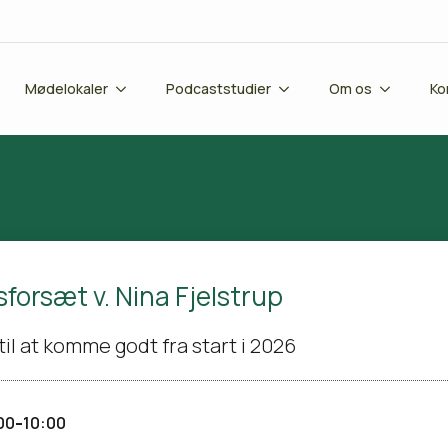
Mødelokaler
Podcaststudier
Om os
Ko
sforsæt v. Nina Fjelstrup
il at komme godt fra start i 2026
-
00
10:00