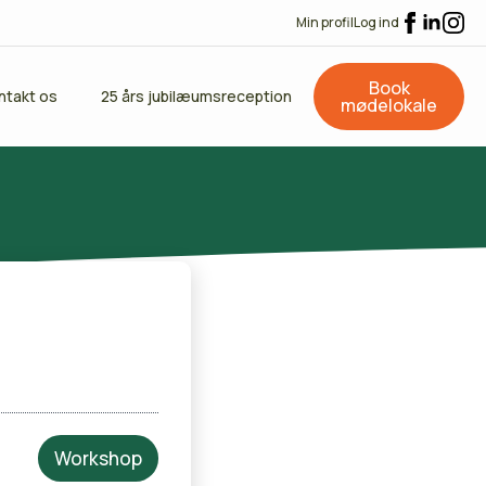
Min profil
Log ind
Book
ntakt os
25 års jubilæumsreception
mødelokale
Workshop