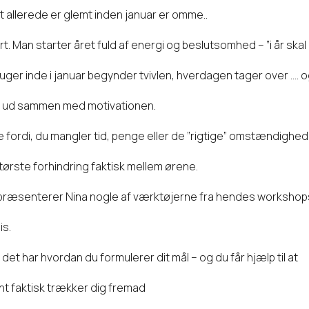
 allerede er glemt inden januar er omme..
t. Man starter året fuld af energi og beslutsomhed – ”i år skal 
uger inde i januar begynder tvivlen, hverdagen tager over …. o
t ud sammen med motivationen.
e fordi, du mangler tid, penge eller de ”rigtige” omstændighe
ørste forhindring faktisk mellem ørene.
e præsenterer Nina nogle af værktøjerne fra hendes workshop
is.
det har hvordan du formulerer dit mål – og du får hjælp til at
nt faktisk trækker dig fremad