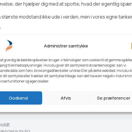
velse, der hjælper dig med at spotte, hvad der egentlig spæ
n største modstand ikke ude i verden, men i vores egne tanker
”
jde mere med dit mål – i stedet for at opfinde nye undskyldn
Administrer samtykke
 at give dig de bedste oplevelser bruger vi teknologier som cookies til at gemme og/elle
ang til enhedsoplysninger. Hvis du giver dit samtykke til disse teknologier, kan vi
en af dem, der faktisk gennemfører dine forsætter i år – og ik
andle data som f.eks. browsingadfærd eller unikke ID'er på dette websted. Hvis du i
er dit samtykke eller trækker dit samtykke tilbage, kan det have en negativ indvirkni
il en inspirerende seance med effektive værktøjer, du kan tag
visse funktioner og egenskaber.
Godkend
Afvis
Se præferencer
holdt
 længere mulig.