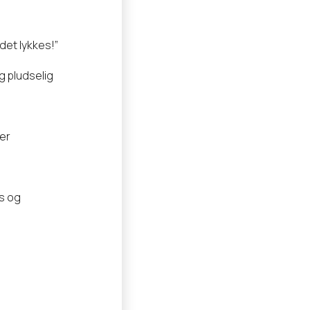
det lykkes!”
g pludselig
der
s og