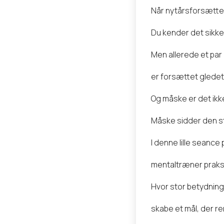
Når nytårsforsættet
Du kender det sikker
Men allerede et par 
er forsættet glede
Og måske er det ikk
Måske sidder den st
I denne lille seanc
mentaltræner praks
Hvor stor betydning 
skabe et mål, der re