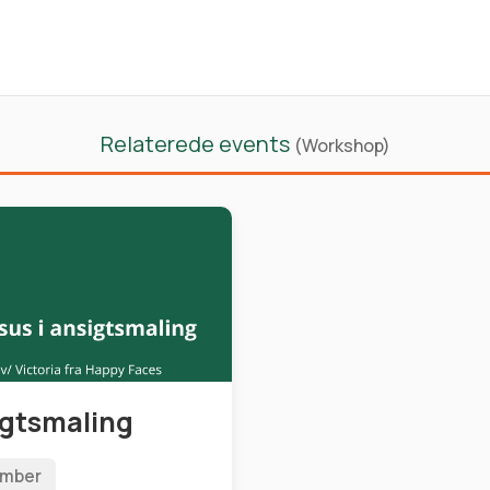
Relaterede events
(Workshop)
igtsmaling
ember