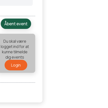
Åbent event
Du skal være
logget ind for at
kunne tilmelde
dig events
Login