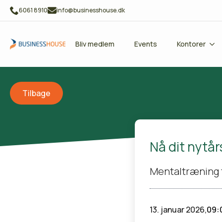
6061 8910
info@businesshouse.dk
Bliv medlem
Events
Kontorer
Tilbage
Nå dit nytår
Mentaltræning t
13. januar 2026,
09: