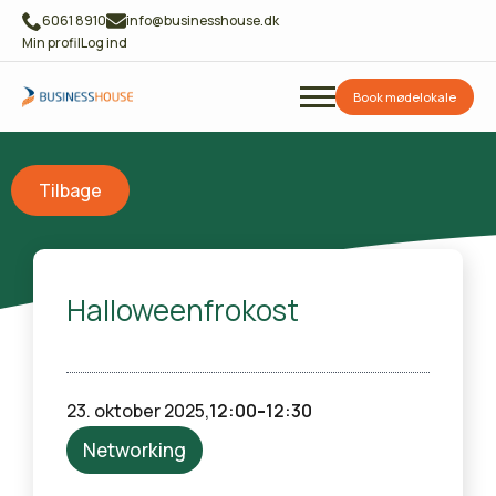
6061 8910
info@businesshouse.dk
Min profil
Log ind
Book mødelokale
Tilbage
Halloweenfrokost
-
23. oktober 2025,
12:00
12:30
Networking