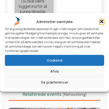
Du skal være
logget ind for at
kunne tilmelde
dig events
Administrer samtykke
Login
For at give dig de bedste oplevelser bruger vi teknologier som cookies til at
gemme og/eller få adgang til enhedsoplysninger. Hvis du giver dit samtykke
til disse teknologier, kan vi behandle data som f.eks. browsingadfærd eller
unikke ID'er på dette websted. Hvis du ikke giver dit samtykke eller trækker
dit samtykke tilbage, kan det have en negativ indvirkning på visse
Parkeringsinformation
funktioner og egenskaber.
Godkend
Afvis
Se præferencer
Relaterede events
(Networking)